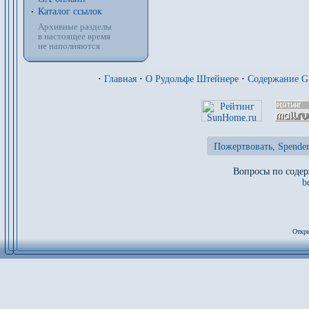
Каталог ссылок
Архивные разделы
в настоящее время
не наполняются
·
Главная
·
О Рудольфе Штейнере
·
Содержание 
Пожертвовать, Spenden
Вопросы по содер
b
Откры