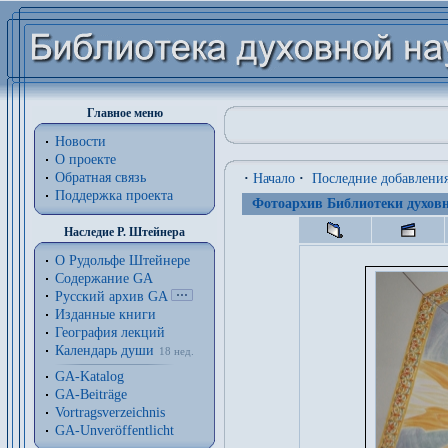
Главное меню
Новости
О проекте
Обратная связь
·
Начало
·
Последние добавлени
Поддержка проекта
Фотоархив Библиотеки духовн
Наследие Р. Штейнера
О Рудольфе Штейнере
Содержание GA
Русский архив GA
Изданные книги
География лекций
Календарь души
18 нед.
GA-Katalog
GA-Beiträge
Vortragsverzeichnis
GA-Unveröffentlicht