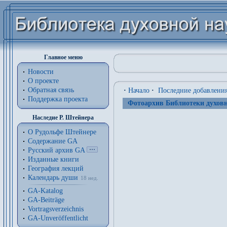
Главное меню
Новости
О проекте
Обратная связь
·
Начало
·
Последние добавлени
Поддержка проекта
Фотоархив Библиотеки духовн
Наследие Р. Штейнера
О Рудольфе Штейнере
Содержание GA
Русский архив GA
Изданные книги
География лекций
Календарь души
18 нед.
GA-Katalog
GA-Beiträge
Vortragsverzeichnis
GA-Unveröffentlicht