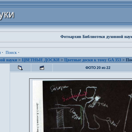
Фотоархив Библиотеки духовной нау
я
·
Поиск
·
ой науки
>
ЦВЕТНЫЕ ДОСКИ
>
Цветные доски к тому GA 353
> Пос
ФОТО 20 из 22