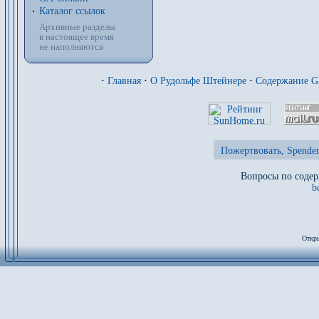
Каталог ссылок
Архивные разделы
в настоящее время
не наполняются
·
Главная
·
О Рудольфе Штейнере
·
Содержание 
Пожертвовать, Spenden
Вопросы по содер
b
Откры