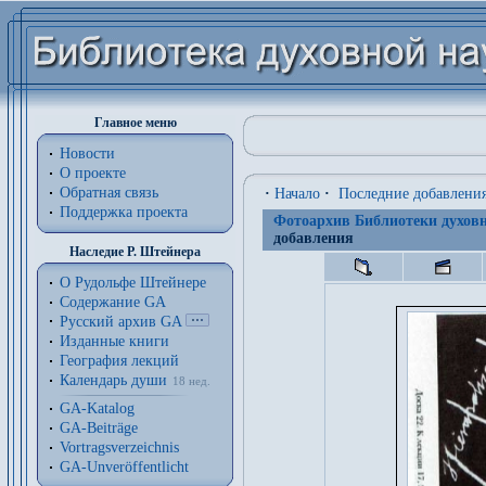
Главное меню
Новости
О проекте
Обратная связь
·
Начало
·
Последние добавлени
Поддержка проекта
Фотоархив Библиотеки духовн
добавления
Наследие Р. Штейнера
О Рудольфе Штейнере
Содержание GA
Русский архив GA
Изданные книги
География лекций
Календарь души
18 нед.
GA-Katalog
GA-Beiträge
Vortragsverzeichnis
GA-Unveröffentlicht