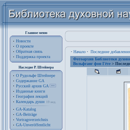
Главное меню
Новости
О проекте
Обратная связь
·
Начало
·
Последние добавлени
Поддержка проекта
Фотоархив Библиотеки духовн
Вольфганг фон Гёте
> Последн
Наследие Р. Штейнера
О Рудольфе Штейнере
Содержание GA
Русский архив GA
Изданные книги
География лекций
Календарь души
19 нед.
GA-Katalog
GA-Beiträge
Vortragsverzeichnis
GA-Unveröffentlicht