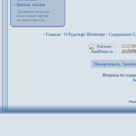
Каталог ссылок
Архивные разделы
в настоящее время
не наполняются
·
Главная
·
О Рудольфе Штейнере
·
Содержание 
Пожертвовать, Spenden
Вопросы по содер
b
Откры