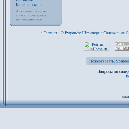
Каталог ссылок
Архивные разделы
в настоящее время
не наполняются
·
Главная
·
О Рудольфе Штейнере
·
Содержание 
Пожертвовать, Spenden
Вопросы по содер
b
Откры