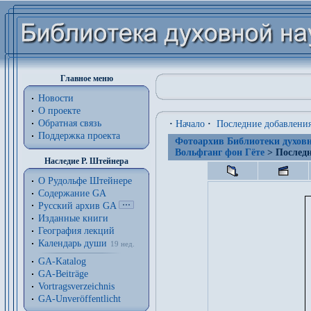
Главное меню
Новости
О проекте
Обратная связь
·
Начало
·
Последние добавлени
Поддержка проекта
Фотоархив Библиотеки духовн
Вольфганг фон Гёте
> Последн
Наследие Р. Штейнера
О Рудольфе Штейнере
Содержание GA
Русский архив GA
Изданные книги
География лекций
Календарь души
19 нед.
GA-Katalog
GA-Beiträge
Vortragsverzeichnis
GA-Unveröffentlicht