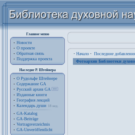
Главное меню
Новости
О проекте
Обратная связь
·
Начало
·
Последние добавлени
Поддержка проекта
Фотоархив Библиотеки духовн
Наследие Р. Штейнера
О Рудольфе Штейнере
Содержание GA
Русский архив GA
Изданные книги
География лекций
Календарь души
18 нед.
GA-Katalog
GA-Beiträge
Vortragsverzeichnis
GA-Unveröffentlicht