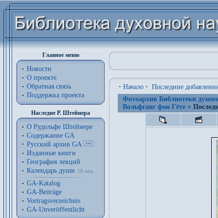
Главное меню
Новости
О проекте
Обратная связь
·
Начало
·
Последние добавлени
Поддержка проекта
Фотоархив Библиотеки духовн
Вольфганг фон Гёте
> Последн
Наследие Р. Штейнера
О Рудольфе Штейнере
Содержание GA
Русский архив GA
Изданные книги
География лекций
Календарь души
18 нед.
GA-Katalog
GA-Beiträge
Vortragsverzeichnis
GA-Unveröffentlicht