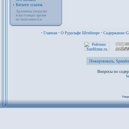
Каталог ссылок
Архивные разделы
в настоящее время
не наполняются
·
Главная
·
О Рудольфе Штейнере
·
Содержание 
Пожертвовать, Spenden
Вопросы по содер
b
Откры