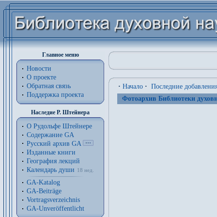
Главное меню
Новости
О проекте
Обратная связь
·
Начало
·
Последние добавлени
Поддержка проекта
Фотоархив Библиотеки духовн
Наследие Р. Штейнера
О Рудольфе Штейнере
Содержание GA
Русский архив GA
Изданные книги
География лекций
Календарь души
18 нед.
GA-Katalog
GA-Beiträge
Vortragsverzeichnis
GA-Unveröffentlicht