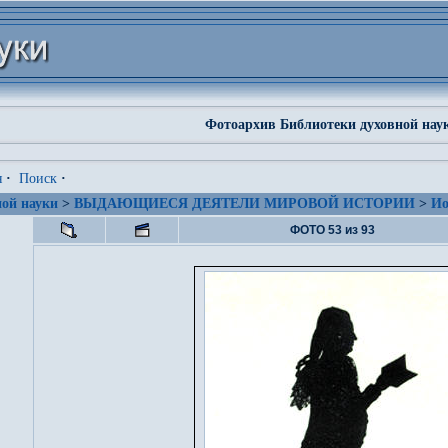
Фотоархив Библиотеки духовной нау
я
·
Поиск
·
ой науки
>
ВЫДАЮЩИЕСЯ ДЕЯТЕЛИ МИРОВОЙ ИСТОРИИ
>
Ио
ФОТО 53 из 93