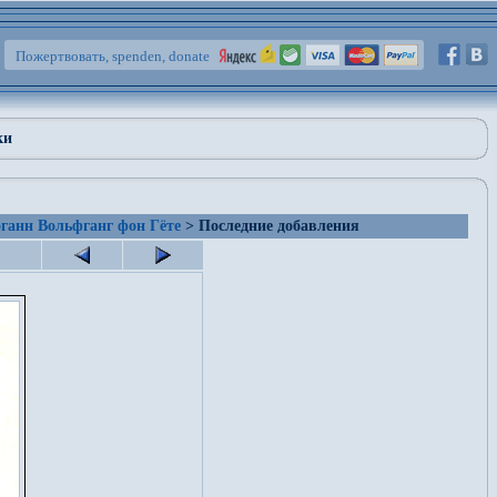
Пожертвовать, spenden, donate
ки
ганн Вольфганг фон Гёте
> Последние добавления