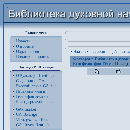
Главное меню
Новости
О проекте
Обратная связь
·
Начало
·
Последние добавлени
Поддержка проекта
Фотоархив Библиотеки духовн
Вольфганг фон Гёте
> Последн
Наследие Р. Штейнера
О Рудольфе Штейнере
Содержание GA
Русский архив GA
Изданные книги
География лекций
Календарь души
18 нед.
GA-Katalog
GA-Beiträge
Vortragsverzeichnis
GA-Unveröffentlicht