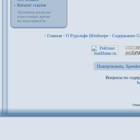
Каталог ссылок
Архивные разделы
в настоящее время
не наполняются
·
Главная
·
О Рудольфе Штейнере
·
Содержание 
Пожертвовать, Spenden
Вопросы по содер
b
Откры