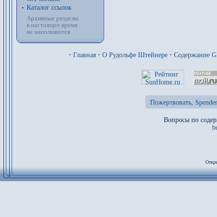
Каталог ссылок
Архивные разделы
в настоящее время
не наполняются
·
Главная
·
О Рудольфе Штейнере
·
Содержание 
Пожертвовать, Spenden
Вопросы по содер
b
Откры