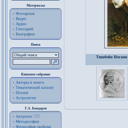
Материалы
Фотоархив
Видео
Аудио
Глоссарий
Биографии
Поиск
Тишбейн Иоганн 
Книжное собрание
Авторы и книги
Тематический каталог
Поэзия
Астрология
Г.А. Бондарев
Антропос
Методософия
Философия cвободы