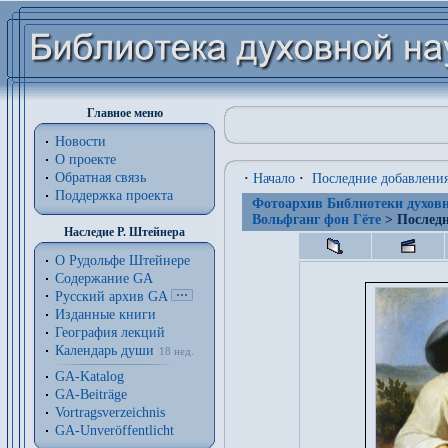
Главное меню
Новости
О проекте
Обратная связь
·
Начало
·
Последние добавлени
Поддержка проекта
Фотоархив Библиотеки духовн
Вольфганг фон Гёте
> Последн
Наследие Р. Штейнера
О Рудольфе Штейнере
Содержание GA
Русский архив GA
Изданные книги
География лекций
Календарь души
18 нед.
GA-Katalog
GA-Beiträge
Vortragsverzeichnis
GA-Unveröffentlicht