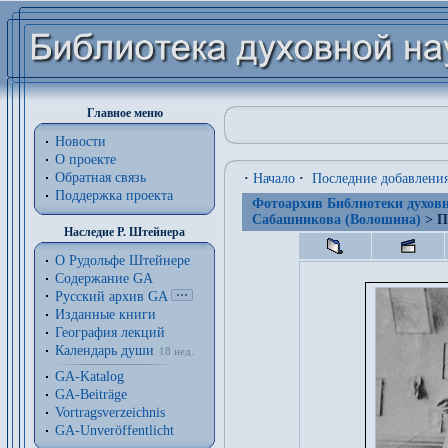
Главное меню
Новости
О проекте
Обратная связь
·
Начало
·
Последние добавлени
Поддержка проекта
Фотоархив Библиотеки духовн
Сабашникова (Волошина)
> П
Наследие Р. Штейнера
О Рудольфе Штейнере
Содержание GA
Русский архив GA
Изданные книги
География лекций
Календарь души
18 нед.
GA-Katalog
GA-Beiträge
Vortragsverzeichnis
GA-Unveröffentlicht