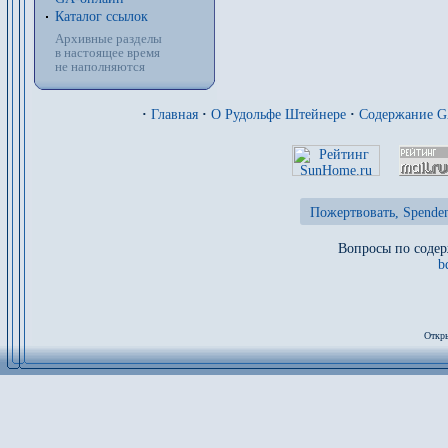
Каталог ссылок
Архивные разделы
в настоящее время
не наполняются
·
Главная
·
О Рудольфе Штейнере
·
Содержание 
Пожертвовать, Spenden
Вопросы по содер
b
Откры