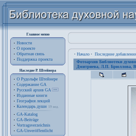
Главное меню
Новости
О проекте
Обратная связь
·
Начало
·
Последние добавлени
Поддержка проекта
Фотоархив Библиотеки духовн
Дмитриева, Л.П. Брюллова, В
Наследие Р. Штейнера
О Рудольфе Штейнере
Содержание GA
Русский архив GA
Изданные книги
География лекций
Календарь души
19 нед.
GA-Katalog
GA-Beiträge
Vortragsverzeichnis
GA-Unveröffentlicht