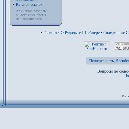
Каталог ссылок
Архивные разделы
в настоящее время
не наполняются
·
Главная
·
О Рудольфе Штейнере
·
Содержание 
Пожертвовать, Spenden
Вопросы по содер
b
Откры