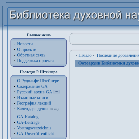
Главное меню
Новости
О проекте
Обратная связь
·
Начало
·
Последние добавлени
Поддержка проекта
Фотоархив Библиотеки духовн
Наследие Р. Штейнера
О Рудольфе Штейнере
Содержание GA
Русский архив GA
Изданные книги
География лекций
Календарь души
18 нед.
GA-Katalog
GA-Beiträge
Vortragsverzeichnis
GA-Unveröffentlicht