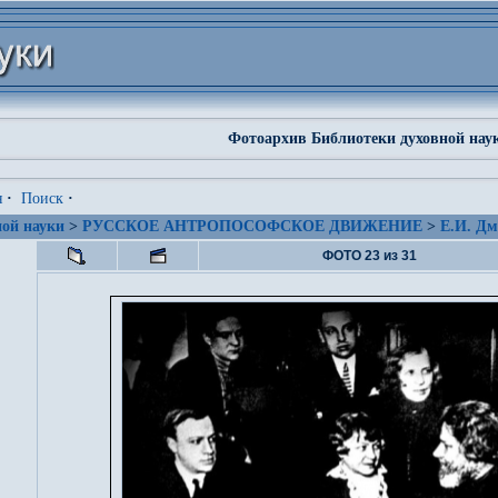
Фотоархив Библиотеки духовной нау
я
·
Поиск
·
ой науки
>
РУССКОЕ АНТРОПОСОФСКОЕ ДВИЖЕНИЕ
>
Е.И. Дм
ФОТО 23 из 31