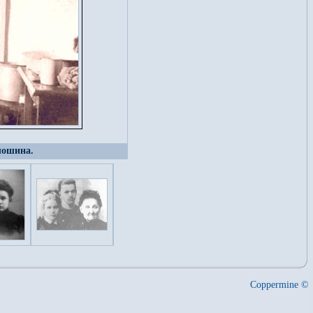
лошина.
Coppermine ©