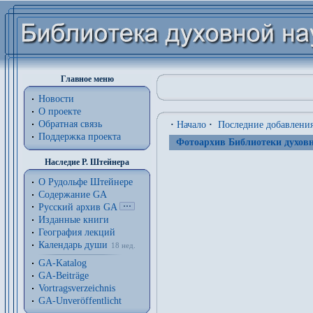
Главное меню
Новости
О проекте
Обратная связь
·
Начало
·
Последние добавлени
Поддержка проекта
Фотоархив Библиотеки духовн
Наследие Р. Штейнера
О Рудольфе Штейнере
Содержание GA
Русский архив GA
Изданные книги
География лекций
Календарь души
18 нед.
GA-Katalog
GA-Beiträge
Vortragsverzeichnis
GA-Unveröffentlicht