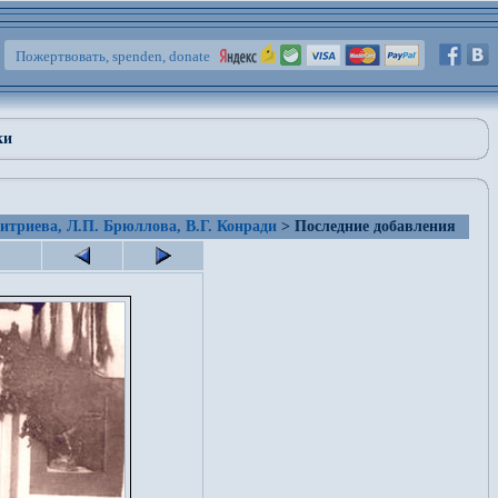
Пожертвовать, spenden, donate
ки
итриева, Л.П. Брюллова, В.Г. Конради
> Последние добавления