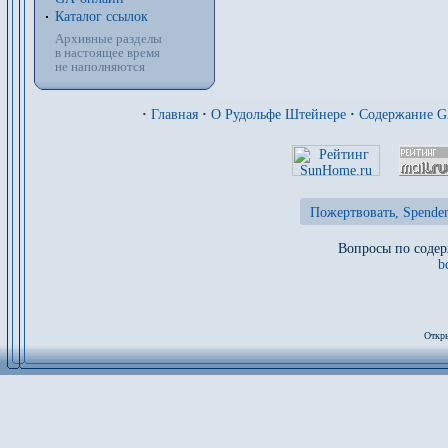
Каталог ссылок
Архивные разделы
в настоящее время
не наполняются
·
Главная
·
О Рудольфе Штейнере
·
Содержание 
Пожертвовать, Spenden
Вопросы по содер
b
Откры