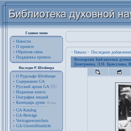
Главное меню
Новости
О проекте
Обратная связь
·
Начало
·
Последние добавлени
Поддержка проекта
Фотоархив Библиотеки духовн
Дмитриева, Л.П. Брюллова, В
Наследие Р. Штейнера
О Рудольфе Штейнере
Содержание GA
Русский архив GA
Изданные книги
География лекций
Календарь души
18 нед.
GA-Katalog
GA-Beiträge
Vortragsverzeichnis
GA-Unveröffentlicht