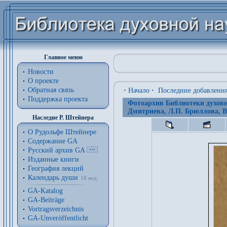
Главное меню
Новости
О проекте
Обратная связь
·
Начало
·
Последние добавлени
Поддержка проекта
Фотоархив Библиотеки духовн
Дмитриева, Л.П. Брюллова, В
Наследие Р. Штейнера
О Рудольфе Штейнере
Содержание GA
Русский архив GA
Изданные книги
География лекций
Календарь души
18 нед.
GA-Katalog
GA-Beiträge
Vortragsverzeichnis
GA-Unveröffentlicht