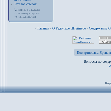
Каталог ссылок
Архивные разделы
в настоящее время
не наполняются
·
Главная
·
О Рудольфе Штейнере
·
Содержание 
Пожертвовать, Spenden
Вопросы по содер
b
Откры