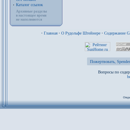
Каталог ссылок
Архивные разделы
в настоящее время
не наполняются
·
Главная
·
О Рудольфе Штейнере
·
Содержание 
Пожертвовать, Spenden
Вопросы по содер
b
Откры