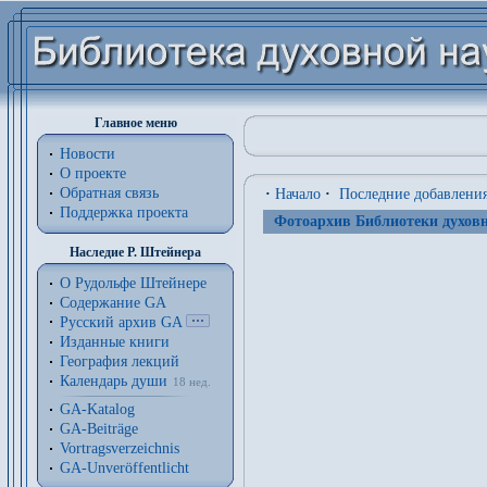
Главное меню
Новости
О проекте
Обратная связь
·
Начало
·
Последние добавлени
Поддержка проекта
Фотоархив Библиотеки духовн
Наследие Р. Штейнера
О Рудольфе Штейнере
Содержание GA
Русский архив GA
Изданные книги
География лекций
Календарь души
18 нед.
GA-Katalog
GA-Beiträge
Vortragsverzeichnis
GA-Unveröffentlicht