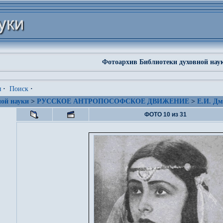
Фотоархив Библиотеки духовной нау
я
·
Поиск
·
ой науки
>
РУССКОЕ АНТРОПОСОФСКОЕ ДВИЖЕНИЕ
>
Е.И. Дм
ФОТО 10 из 31