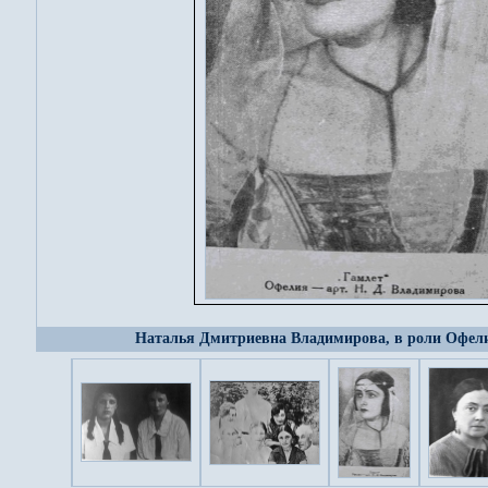
Наталья Дмитриевна Владимирова, в роли Офелии