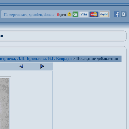
Пожертвовать, spenden, donate
ки
итриева, Л.П. Брюллова, В.Г. Конради
> Последние добавления