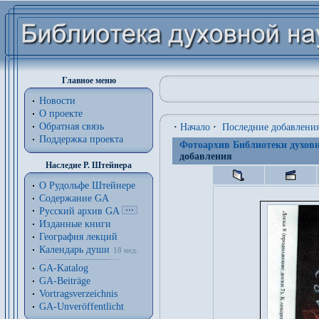
Главное меню
Новости
О проекте
Обратная связь
·
Начало
·
Последние добавлени
Поддержка проекта
Фотоархив Библиотеки духовн
добавления
Наследие Р. Штейнера
О Рудольфе Штейнере
Содержание GA
Русский архив GA
Изданные книги
География лекций
Календарь души
18 нед.
GA-Katalog
GA-Beiträge
Vortragsverzeichnis
GA-Unveröffentlicht