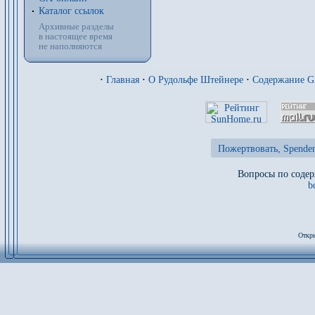
Каталог ссылок
Архивные разделы
в настоящее время
не наполняются
·
Главная
·
О Рудольфе Штейнере
·
Содержание 
Пожертвовать, Spenden
Вопросы по содер
b
Откры