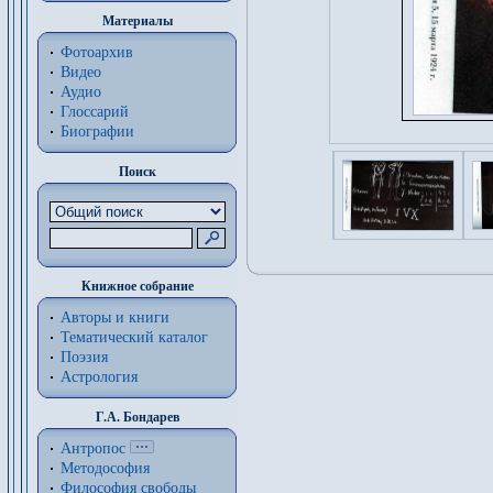
Материалы
Фотоархив
Видео
Аудио
Глоссарий
Биографии
Поиск
Книжное собрание
Авторы и книги
Тематический каталог
Поэзия
Астрология
Г.А. Бондарев
Антропос
Методософия
Философия cвободы