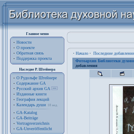
Главное меню
Новости
О проекте
Обратная связь
·
Начало
·
Последние добавлени
Поддержка проекта
Фотоархив Библиотеки духовн
добавления
Наследие Р. Штейнера
О Рудольфе Штейнере
Содержание GA
Русский архив GA
Изданные книги
География лекций
Календарь души
18 нед.
GA-Katalog
GA-Beiträge
Vortragsverzeichnis
GA-Unveröffentlicht