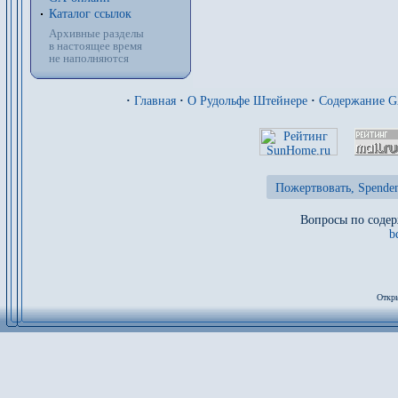
Каталог ссылок
Архивные разделы
в настоящее время
не наполняются
·
Главная
·
О Рудольфе Штейнере
·
Содержание 
Пожертвовать, Spenden
Вопросы по содер
b
Откры