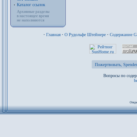
Каталог ссылок
Архивные разделы
в настоящее время
не наполняются
·
Главная
·
О Рудольфе Штейнере
·
Содержание 
Пожертвовать, Spenden
Вопросы по содер
b
Откры