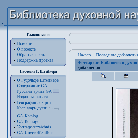
Главное меню
Новости
О проекте
Обратная связь
·
Начало
·
Последние добавлени
Поддержка проекта
Фотоархив Библиотеки духовн
добавления
Наследие Р. Штейнера
О Рудольфе Штейнере
Содержание GA
Русский архив GA
Изданные книги
География лекций
Календарь души
18 нед.
GA-Katalog
GA-Beiträge
Vortragsverzeichnis
GA-Unveröffentlicht