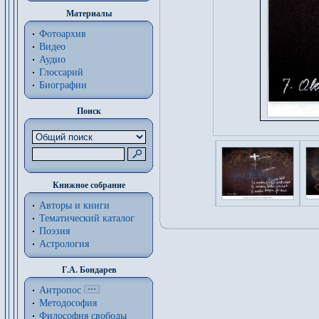
Материалы
Фотоархив
Видео
Аудио
Глоссарий
Биографии
Поиск
Книжное собрание
Авторы и книги
Тематический каталог
Поэзия
Астрология
Г.А. Бондарев
Антропос
Методософия
Философия cвободы