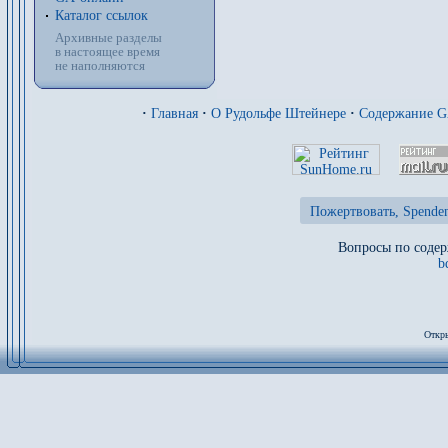
Каталог ссылок
Архивные разделы
в настоящее время
не наполняются
·
Главная
·
О Рудольфе Штейнере
·
Содержание 
Пожертвовать, Spenden
Вопросы по содер
b
Откры