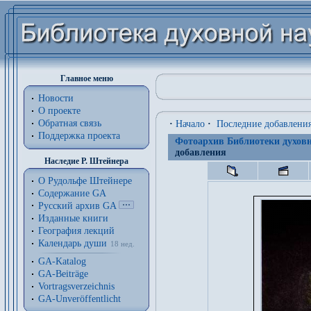
Главное меню
Новости
О проекте
Обратная связь
·
Начало
·
Последние добавлени
Поддержка проекта
Фотоархив Библиотеки духовн
добавления
Наследие Р. Штейнера
О Рудольфе Штейнере
Содержание GA
Русский архив GA
Изданные книги
География лекций
Календарь души
18 нед.
GA-Katalog
GA-Beiträge
Vortragsverzeichnis
GA-Unveröffentlicht