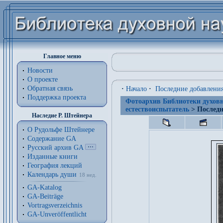
Главное меню
Новости
О проекте
Обратная связь
·
Начало
·
Последние добавлени
Поддержка проекта
Фотоархив Библиотеки духовн
естествоиспытатель
> Последн
Наследие Р. Штейнера
О Рудольфе Штейнере
Содержание GA
Русский архив GA
Изданные книги
География лекций
Календарь души
18 нед.
GA-Katalog
GA-Beiträge
Vortragsverzeichnis
GA-Unveröffentlicht