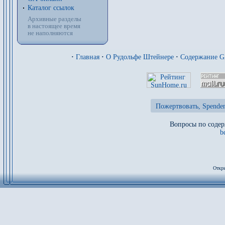
Каталог ссылок
Архивные разделы
в настоящее время
не наполняются
·
Главная
·
О Рудольфе Штейнере
·
Содержание 
Пожертвовать, Spenden
Вопросы по содер
b
Откры