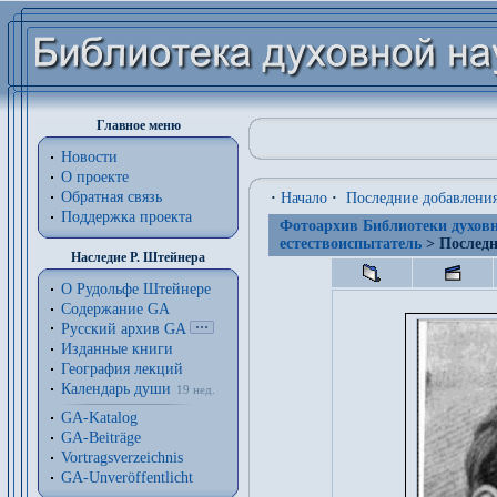
Главное меню
Новости
О проекте
Обратная связь
·
Начало
·
Последние добавлени
Поддержка проекта
Фотоархив Библиотеки духовн
естествоиспытатель
> Последн
Наследие Р. Штейнера
О Рудольфе Штейнере
Содержание GA
Русский архив GA
Изданные книги
География лекций
Календарь души
19 нед.
GA-Katalog
GA-Beiträge
Vortragsverzeichnis
GA-Unveröffentlicht