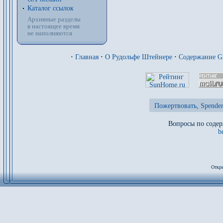
Каталог ссылок
Архивные разделы
в настоящее время
не наполняются
·
Главная
·
О Рудольфе Штейнере
·
Содержание 
Пожертвовать, Spenden
Вопросы по содер
b
Откры