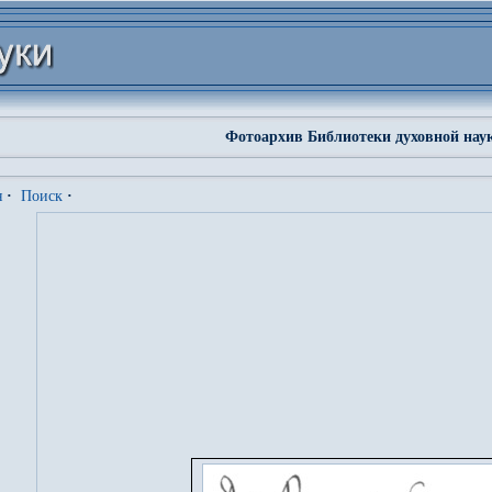
Фотоархив Библиотеки духовной нау
я
·
Поиск
·