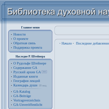
Главное меню
Новости
О проекте
Обратная связь
·
Начало
·
Последние добавлени
Поддержка проекта
Наследие Р. Штейнера
О Рудольфе Штейнере
Содержание GA
Русский архив GA
Изданные книги
География лекций
Календарь души
18 нед.
GA-Katalog
GA-Beiträge
Vortragsverzeichnis
GA-Unveröffentlicht