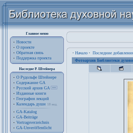
Главное меню
Новости
О проекте
Обратная связь
·
Начало
·
Последние добавлени
Поддержка проекта
Фотоархив Библиотеки духовн
Наследие Р. Штейнера
О Рудольфе Штейнере
Содержание GA
Русский архив GA
Изданные книги
География лекций
Календарь души
18 нед.
GA-Katalog
GA-Beiträge
Vortragsverzeichnis
GA-Unveröffentlicht