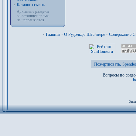
Каталог ссылок
Архивные разделы
в настоящее время
не наполняются
·
Главная
·
О Рудольфе Штейнере
·
Содержание 
Пожертвовать, Spenden
Вопросы по содер
b
Откры