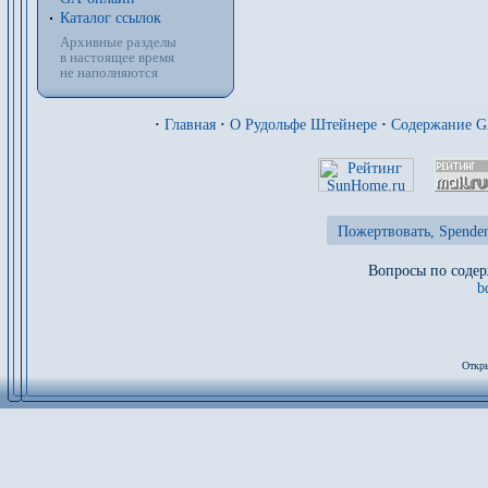
Каталог ссылок
Архивные разделы
в настоящее время
не наполняются
·
Главная
·
О Рудольфе Штейнере
·
Содержание 
Пожертвовать, Spenden
Вопросы по содер
b
Откры