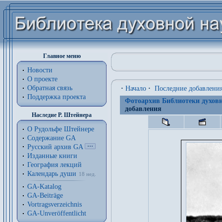
Главное меню
Новости
О проекте
Обратная связь
·
Начало
·
Последние добавлени
Поддержка проекта
Фотоархив Библиотеки духовн
добавления
Наследие Р. Штейнера
О Рудольфе Штейнере
Содержание GA
Русский архив GA
Изданные книги
География лекций
Календарь души
18 нед.
GA-Katalog
GA-Beiträge
Vortragsverzeichnis
GA-Unveröffentlicht