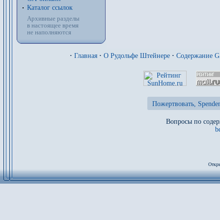
Каталог ссылок
Архивные разделы
в настоящее время
не наполняются
·
Главная
·
О Рудольфе Штейнере
·
Содержание 
Пожертвовать, Spenden
Вопросы по содер
b
Откры