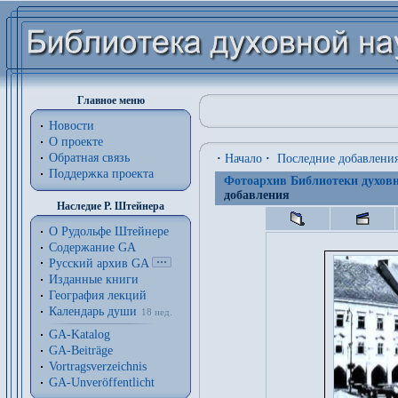
Главное меню
Новости
О проекте
Обратная связь
·
Начало
·
Последние добавлени
Поддержка проекта
Фотоархив Библиотеки духовн
добавления
Наследие Р. Штейнера
О Рудольфе Штейнере
Содержание GA
Русский архив GA
Изданные книги
География лекций
Календарь души
18 нед.
GA-Katalog
GA-Beiträge
Vortragsverzeichnis
GA-Unveröffentlicht