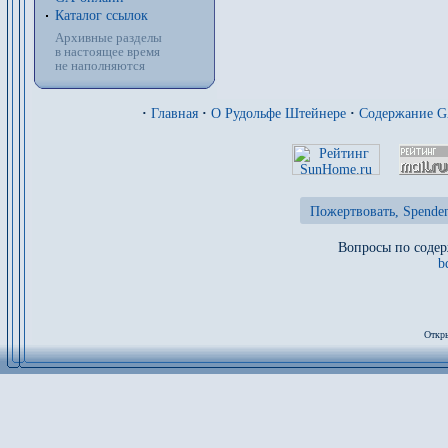
Каталог ссылок
Архивные разделы
в настоящее время
не наполняются
·
Главная
·
О Рудольфе Штейнере
·
Содержание 
Пожертвовать, Spenden
Вопросы по содер
b
Откры