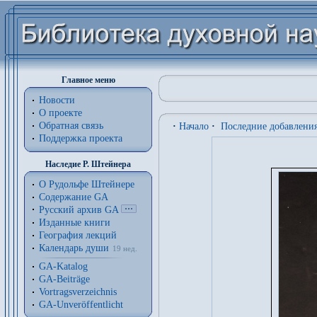
Главное меню
Новости
О проекте
Обратная связь
·
Начало
·
Последние добавлени
Поддержка проекта
Наследие Р. Штейнера
О Рудольфе Штейнере
Содержание GA
Русский архив GA
Изданные книги
География лекций
Календарь души
19 нед.
GA-Katalog
GA-Beiträge
Vortragsverzeichnis
GA-Unveröffentlicht