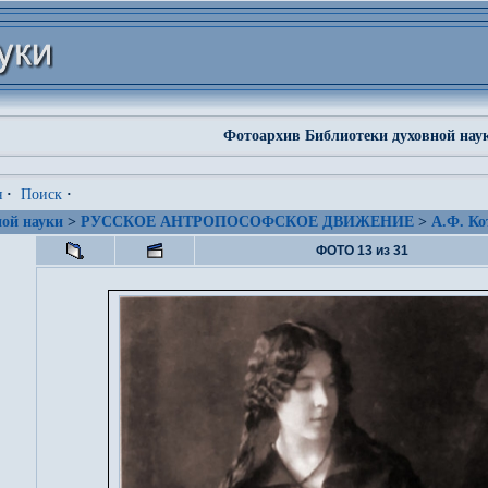
Фотоархив Библиотеки духовной нау
я
·
Поиск
·
ой науки
>
РУССКОЕ АНТРОПОСОФСКОЕ ДВИЖЕНИЕ
>
А.Ф. Ко
ФОТО 13 из 31