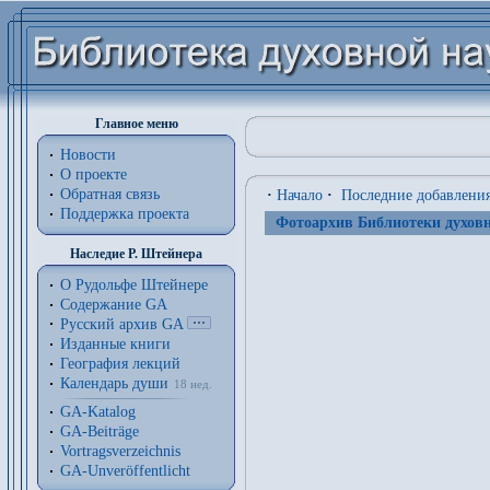
Главное меню
Новости
О проекте
Обратная связь
·
Начало
·
Последние добавлени
Поддержка проекта
Фотоархив Библиотеки духовн
Наследие Р. Штейнера
О Рудольфе Штейнере
Содержание GA
Русский архив GA
Изданные книги
География лекций
Календарь души
18 нед.
GA-Katalog
GA-Beiträge
Vortragsverzeichnis
GA-Unveröffentlicht