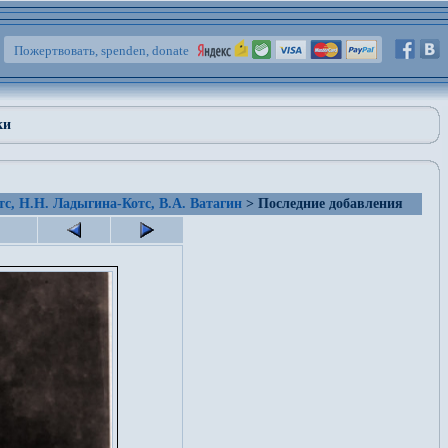
Пожертвовать, spenden, donate
ки
тс, Н.Н. Ладыгина-Котс, В.А. Ватагин
> Последние добавления