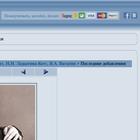
Пожертвовать, spenden, donate
ки
тс, Н.Н. Ладыгина-Котс, В.А. Ватагин
> Последние добавления