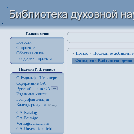
Главное меню
Новости
О проекте
Обратная связь
·
Начало
·
Последние добавлени
Поддержка проекта
Фотоархив Библиотеки духовн
Наследие Р. Штейнера
О Рудольфе Штейнере
Содержание GA
Русский архив GA
Изданные книги
География лекций
Календарь души
18 нед.
GA-Katalog
GA-Beiträge
Vortragsverzeichnis
GA-Unveröffentlicht