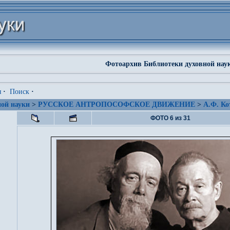
Фотоархив Библиотеки духовной нау
я
·
Поиск
·
ой науки
>
РУССКОЕ АНТРОПОСОФСКОЕ ДВИЖЕНИЕ
>
А.Ф. Ко
ФОТО 6 из 31