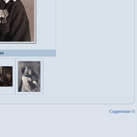
ды
Coppermine ©