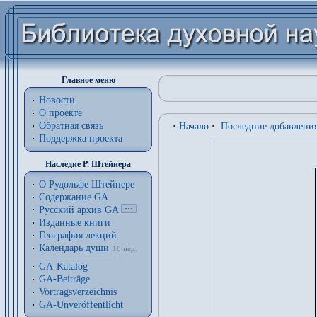
Главное меню
Новости
О проекте
Обратная связь
·
Начало
·
Последние добавлени
Поддержка проекта
Наследие Р. Штейнера
О Рудольфе Штейнере
Содержание GA
Русский архив GA
Изданные книги
География лекций
Календарь души
18 нед.
GA-Katalog
GA-Beiträge
Vortragsverzeichnis
GA-Unveröffentlicht