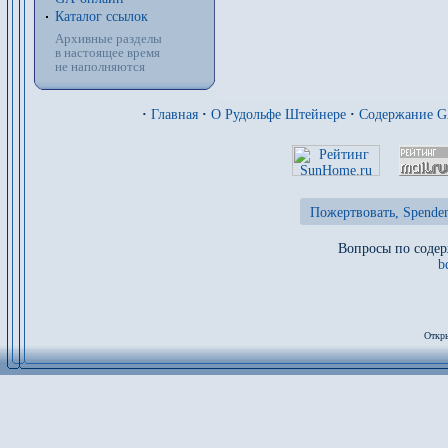
Каталог ссылок
Архивные разделы
в настоящее время
не наполняются
·
Главная
·
О Рудольфе Штейнере
·
Содержание 
Пожертвовать, Spenden
Вопросы по содер
b
Откры