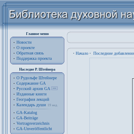
Главное меню
Новости
О проекте
Обратная связь
·
Начало
·
Последние добавлени
Поддержка проекта
Наследие Р. Штейнера
О Рудольфе Штейнере
Содержание GA
Русский архив GA
Изданные книги
География лекций
Календарь души
19 нед.
GA-Katalog
GA-Beiträge
Vortragsverzeichnis
GA-Unveröffentlicht