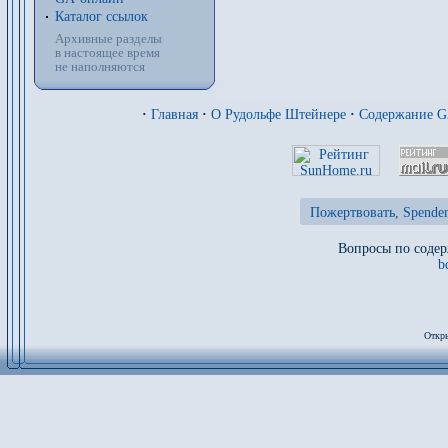
Каталог ссылок
Архивные разделы
в настоящее время
не наполняются
·
Главная
·
О Рудольфе Штейнере
·
Содержание 
Пожертвовать, Spenden
Вопросы по содер
b
Откры