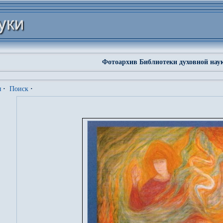
Фотоархив Библиотеки духовной нау
я
·
Поиск
·