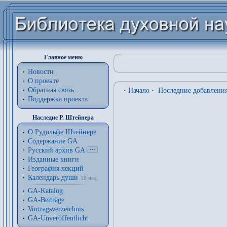
Главное меню
Новости
О проекте
Обратная связь
·
Начало
·
Последние добавлени
Поддержка проекта
Наследие Р. Штейнера
О Рудольфе Штейнере
Содержание GA
Русский архив GA
Изданные книги
География лекций
Календарь души
18 нед.
GA-Katalog
GA-Beiträge
Vortragsverzeichnis
GA-Unveröffentlicht