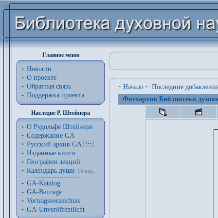
Главное меню
Новости
О проекте
Обратная связь
·
Начало
·
Последние добавлени
Поддержка проекта
Фотоархив Библиотеки духовн
Наследие Р. Штейнера
О Рудольфе Штейнере
Содержание GA
Русский архив GA
Изданные книги
География лекций
Календарь души
18 нед.
GA-Katalog
GA-Beiträge
Vortragsverzeichnis
GA-Unveröffentlicht