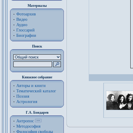
Материалы
Фотоархив
Видео
Аудио
Глоссарий
Биографии
Поиск
Книжное собрание
Авторы и книги
Тематический каталог
Поэзия
Астрология
Г.А. Бондарев
Антропос
Методософия
Философия cвободы