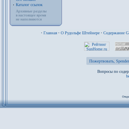
Каталог ссылок
Архивные разделы
в настоящее время
не наполняются
·
Главная
·
О Рудольфе Штейнере
·
Содержание 
Пожертвовать, Spenden
Вопросы по содер
b
Откры