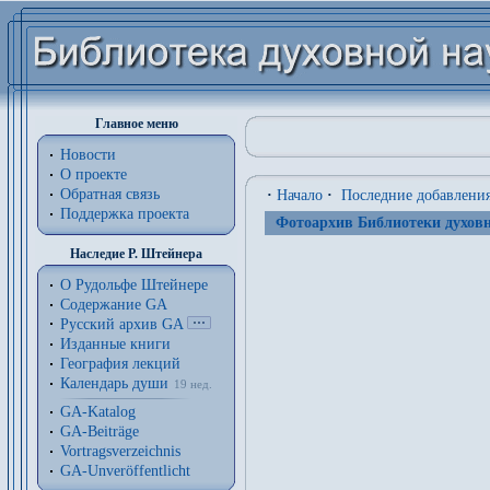
Главное меню
Новости
О проекте
Обратная связь
·
Начало
·
Последние добавлени
Поддержка проекта
Фотоархив Библиотеки духовн
Наследие Р. Штейнера
О Рудольфе Штейнере
Содержание GA
Русский архив GA
Изданные книги
География лекций
Календарь души
19 нед.
GA-Katalog
GA-Beiträge
Vortragsverzeichnis
GA-Unveröffentlicht