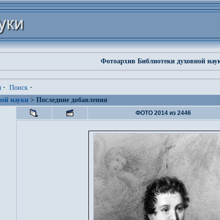
Фотоархив Библиотеки духовной нау
я
·
Поиск
·
ой науки
> Последние добавления
ФОТО 2014 из 2446