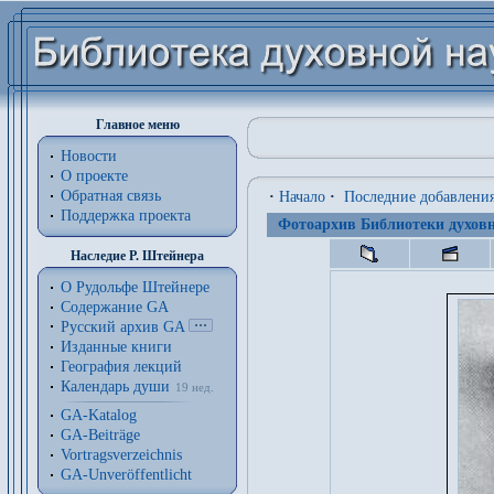
Главное меню
Новости
О проекте
Обратная связь
·
Начало
·
Последние добавлени
Поддержка проекта
Фотоархив Библиотеки духовн
Наследие Р. Штейнера
О Рудольфе Штейнере
Содержание GA
Русский архив GA
Изданные книги
География лекций
Календарь души
19 нед.
GA-Katalog
GA-Beiträge
Vortragsverzeichnis
GA-Unveröffentlicht