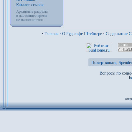
Каталог ссылок
Архивные разделы
в настоящее время
не наполняются
·
Главная
·
О Рудольфе Штейнере
·
Содержание 
Пожертвовать, Spenden
Вопросы по содер
b
Откры