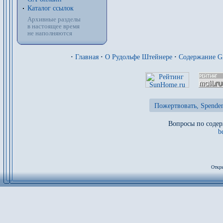
Каталог ссылок
Архивные разделы
в настоящее время
не наполняются
·
Главная
·
О Рудольфе Штейнере
·
Содержание 
Пожертвовать, Spenden
Вопросы по содер
b
Откры