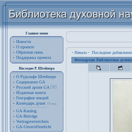
Главное меню
Новости
О проекте
Обратная связь
·
Начало
·
Последние добавлени
Поддержка проекта
Фотоархив Библиотеки духовн
Наследие Р. Штейнера
О Рудольфе Штейнере
Содержание GA
Русский архив GA
Изданные книги
География лекций
Календарь души
19 нед.
GA-Katalog
GA-Beiträge
Vortragsverzeichnis
GA-Unveröffentlicht