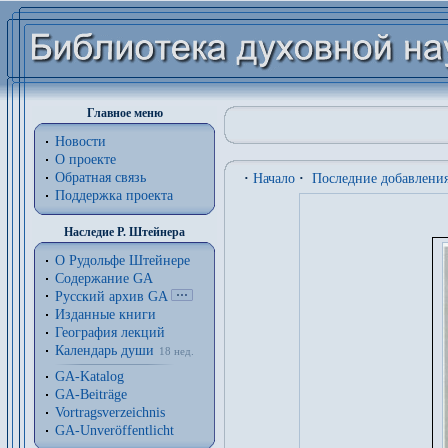
Главное меню
Новости
О проекте
Обратная связь
·
Начало
·
Последние добавлени
Поддержка проекта
Наследие Р. Штейнера
О Рудольфе Штейнере
Содержание GA
Русский архив GA
Изданные книги
География лекций
Календарь души
18 нед.
GA-Katalog
GA-Beiträge
Vortragsverzeichnis
GA-Unveröffentlicht