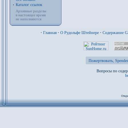
Каталог ссылок
Архивные разделы
в настоящее время
не наполняются
·
Главная
·
О Рудольфе Штейнере
·
Содержание 
Пожертвовать, Spenden
Вопросы по содер
b
Откры