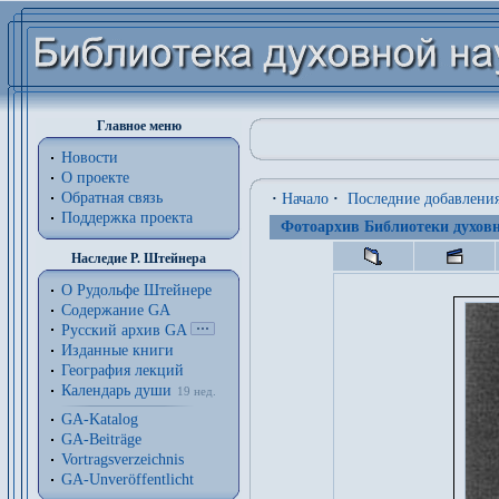
Главное меню
Новости
О проекте
Обратная связь
·
Начало
·
Последние добавлени
Поддержка проекта
Фотоархив Библиотеки духовн
Наследие Р. Штейнера
О Рудольфе Штейнере
Содержание GA
Русский архив GA
Изданные книги
География лекций
Календарь души
19 нед.
GA-Katalog
GA-Beiträge
Vortragsverzeichnis
GA-Unveröffentlicht