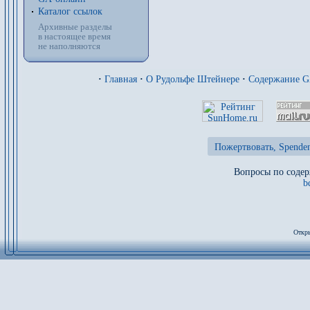
Каталог ссылок
Архивные разделы
в настоящее время
не наполняются
·
Главная
·
О Рудольфе Штейнере
·
Содержание 
Пожертвовать, Spenden
Вопросы по содер
b
Откры