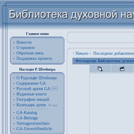
Главное меню
Новости
О проекте
Обратная связь
·
Начало
·
Последние добавлени
Поддержка проекта
Фотоархив Библиотеки духовн
Наследие Р. Штейнера
О Рудольфе Штейнере
Содержание GA
Русский архив GA
Изданные книги
География лекций
Календарь души
18 нед.
GA-Katalog
GA-Beiträge
Vortragsverzeichnis
GA-Unveröffentlicht