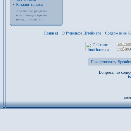
Каталог ссылок
Архивные разделы
в настоящее время
не наполняются
·
Главная
·
О Рудольфе Штейнере
·
Содержание 
Пожертвовать, Spenden
Вопросы по содер
b
Откры