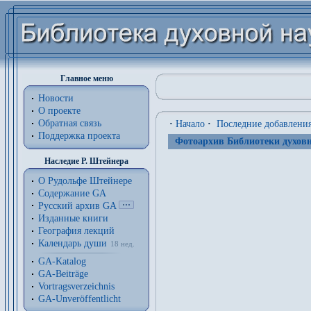
Главное меню
Новости
О проекте
Обратная связь
·
Начало
·
Последние добавлени
Поддержка проекта
Фотоархив Библиотеки духовн
Наследие Р. Штейнера
О Рудольфе Штейнере
Содержание GA
Русский архив GA
Изданные книги
География лекций
Календарь души
18 нед.
GA-Katalog
GA-Beiträge
Vortragsverzeichnis
GA-Unveröffentlicht