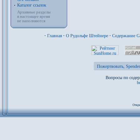
Каталог ссылок
Архивные разделы
в настоящее время
не наполняются
·
Главная
·
О Рудольфе Штейнере
·
Содержание 
Пожертвовать, Spenden
Вопросы по содер
b
Откры