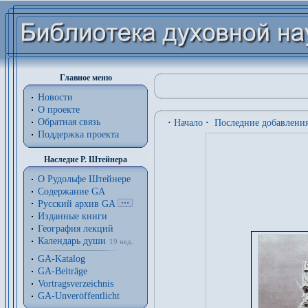
Главное меню
Новости
О проекте
Обратная связь
·
Начало
·
Последние добавлени
Поддержка проекта
Наследие Р. Штейнера
О Рудольфе Штейнере
Содержание GA
Русский архив GA
Изданные книги
География лекций
Календарь души
19 нед.
GA-Katalog
GA-Beiträge
Vortragsverzeichnis
GA-Unveröffentlicht