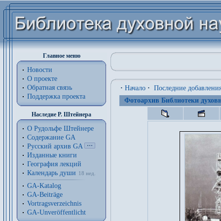
Главное меню
Новости
О проекте
Обратная связь
·
Начало
·
Последние добавлени
Поддержка проекта
Фотоархив Библиотеки духовн
Наследие Р. Штейнера
О Рудольфе Штейнере
Содержание GA
Русский архив GA
Изданные книги
География лекций
Календарь души
18 нед.
GA-Katalog
GA-Beiträge
Vortragsverzeichnis
GA-Unveröffentlicht