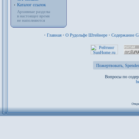
Каталог ссылок
Архивные разделы
в настоящее время
не наполняются
·
Главная
·
О Рудольфе Штейнере
·
Содержание 
Пожертвовать, Spenden
Вопросы по содер
b
Откры