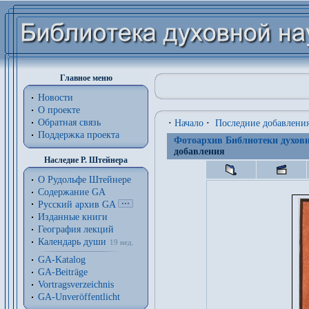
Главное меню
Новости
О проекте
Обратная связь
·
Начало
·
Последние добавлени
Поддержка проекта
Фотоархив Библиотеки духовн
добавления
Наследие Р. Штейнера
О Рудольфе Штейнере
Содержание GA
Русский архив GA
Изданные книги
География лекций
Календарь души
19 нед.
GA-Katalog
GA-Beiträge
Vortragsverzeichnis
GA-Unveröffentlicht