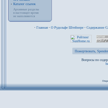
Каталог ссылок
Архивные разделы
в настоящее время
не наполняются
·
Главная
·
О Рудольфе Штейнере
·
Содержание 
Пожертвовать, Spenden
Вопросы по содер
b
Откры