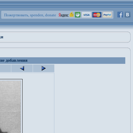
Пожертвовать, spenden, donate
ки
 добавления