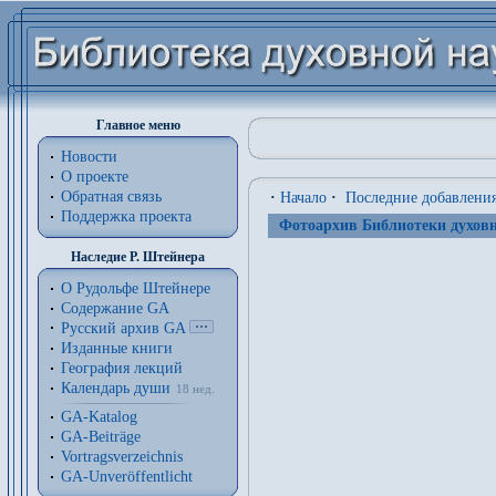
Главное меню
Новости
О проекте
Обратная связь
·
Начало
·
Последние добавлени
Поддержка проекта
Фотоархив Библиотеки духовн
Наследие Р. Штейнера
О Рудольфе Штейнере
Содержание GA
Русский архив GA
Изданные книги
География лекций
Календарь души
18 нед.
GA-Katalog
GA-Beiträge
Vortragsverzeichnis
GA-Unveröffentlicht