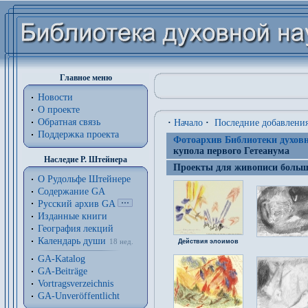
Главное меню
Новости
О проекте
Обратная связь
·
Начало
·
Последние добавлени
Поддержка проекта
Фотоархив Библиотеки духовн
купола первого Гетеанума
Наследие Р. Штейнера
Проекты для живописи большо
О Рудольфе Штейнере
Содержание GA
Русский архив GA
Изданные книги
География лекций
Календарь души
18 нед.
Действия элоимов
GA-Katalog
GA-Beiträge
Vortragsverzeichnis
GA-Unveröffentlicht