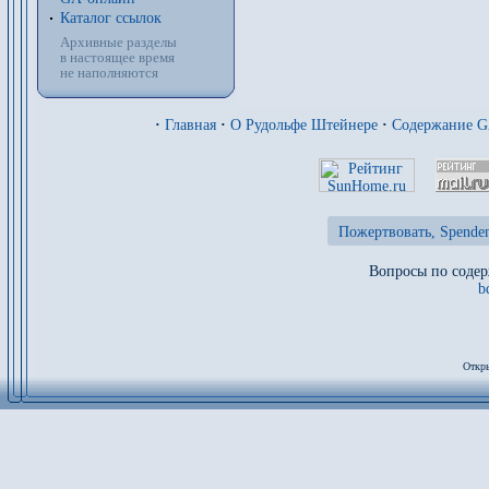
Каталог ссылок
Архивные разделы
в настоящее время
не наполняются
·
Главная
·
О Рудольфе Штейнере
·
Содержание 
Пожертвовать, Spenden
Вопросы по содер
b
Откры