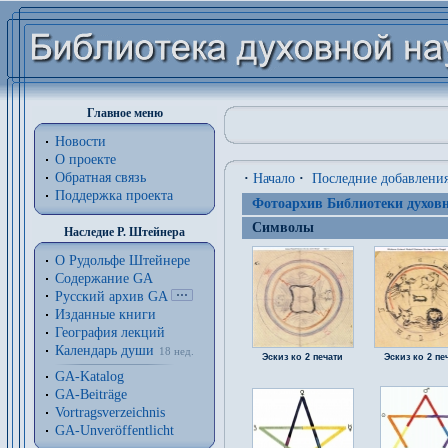
Главное меню
Новости
О проекте
Обратная связь
·
Начало
·
Последние добавлени
Поддержка проекта
Фотоархив Библиотеки духовн
Символы
Наследие Р. Штейнера
О Рудольфе Штейнере
Содержание GA
Русский архив GA
Изданные книги
География лекций
Календарь души
18 нед.
Эскиз ко 2 печати
Эскиз ко 2 пе
GA-Katalog
GA-Beiträge
Vortragsverzeichnis
GA-Unveröffentlicht