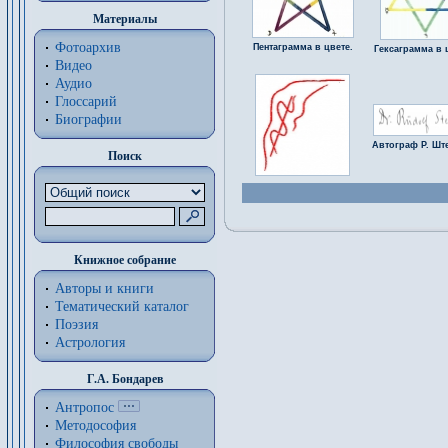
Материалы
Фотоархив
Пентаграмма в цвете.
Гексаграмма в 
Видео
Аудио
Глоссарий
Биографии
Автограф Р. Шт
Поиск
Книжное собрание
Авторы и книги
Тематический каталог
Поэзия
Астрология
Г.А. Бондарев
Антропос
Методософия
Философия cвободы