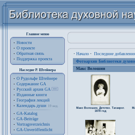
Главное меню
Новости
О проекте
Обратная связь
·
Начало
·
Последние добавлени
Поддержка проекта
Фотоархив Библиотеки духовн
Макс Волошин
Наследие Р. Штейнера
О Рудольфе Штейнере
Содержание GA
Русский архив GA
Изданные книги
География лекций
Календарь души
19 нед.
Макс Волошин. Детство. Таганрог.
М
1878 год
GA-Katalog
GA-Beiträge
Vortragsverzeichnis
GA-Unveröffentlicht