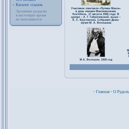
Каталог ссылок
Участники спектакля «Путями Макса»
Архивные разделы
в день именин Максимилиана.
Коктебель. 17 августа 1926 года. В
в настоящее время
центре – А. Г. Габричевский, выше –
не наполняются
Е. С. Кругликова. Собрание Дома-
музея М. А. Волошина
М
М.А. Волошин. 1930 год
·
Главная
·
О Рудол