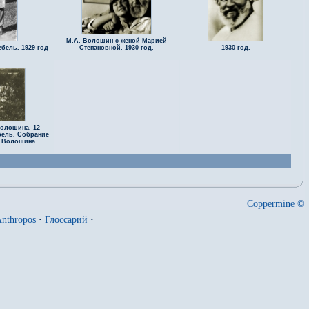
М.А. Волошин с женой Марией
бель. 1929 год
Степановной. 1930 год.
1930 год.
олошина. 12
ебель. Собрание
. Волошина.
Coppermine ©
nthropos
·
Глоссарий
·