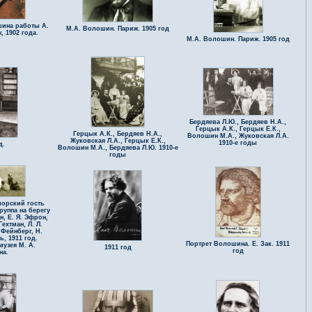
шина работы А.
М.А. Волошин. Париж. 1905 год
, 1902 года.
М.А. Волошин. Париж. 1905 год
Бердяева Л.Ю., Бердяев Н.А.,
Герцык А.К., Герцык Е.К.,
Герцык А.К., Бердяев Н.А.,
Волошин М.А., Жуковская Л.А.
Жуковская Л.А., Герцык Е.К.,
1910-е годы
д.
Волошин М.А., Бердяева Л.Ю. 1910-е
годы
орский гость
Группа на берегу
, Е. Я. Эфрон,
Гехтман, Л. Л.
 Фейнберг, Н.
ь, 1911 год.
Портрет Волошина. Е. Зак. 1911
узея М. А.
1911 год
год
на.