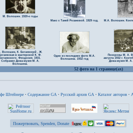
М. Волошин. 1920-е годы
Макс с Таней Розановой. 1929 год.
М.А. Волошин. Кокте
. Волошин, К. Богаевский , Ж.
Богаевская в мастерской К. Ф.
Похороны М. А. В
Одно из последних фото М.А.
Богаевского. Феодосия. 1931.
августа 1932 г. Кокт
Волошина. 1932 год
Собрание Дома-музея М. А.
Дома-музея М. А
Волошина.
52 фото на 1 странице(ах)
ьфе Штейнере
·
Содержание GA
·
Русский архив GA
·
Каталог авторов
·
A
Пожертвовать, Spenden, Donate