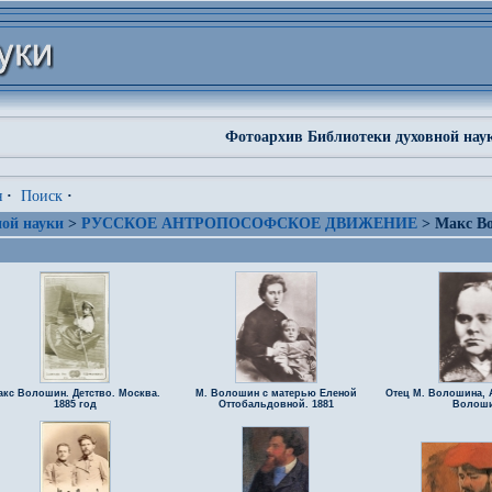
Фотоархив Библиотеки духовной нау
я
·
Поиск
·
ой науки
>
РУССКОЕ АНТРОПОСОФСКОЕ ДВИЖЕНИЕ
> Макс В
акс Волошин. Детство. Москва.
М. Волошин с матерью Еленой
Отец М. Волошина, 
1885 год
Оттобальдовной. 1881
Волош