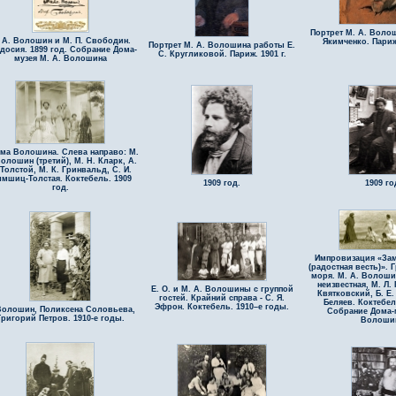
Портрет М. А. Воло
 А. Волошин и М. П. Свободин.
Якимченко. Париж
Портрет М. А. Волошина работы Е.
досия. 1899 год. Собрание Дома-
С. Кругликовой. Париж. 1901 г.
музея М. А. Волошина
ма Волошина. Слева направо: М.
Волошин (третий), М. Н. Кларк, А.
 Толстой, М. К. Гринвальд, С. И.
мшиц-Толстая. Коктебель. 1909
1909 год.
1909 го
год.
Импровизация «Зам
(радостная весть)». 
моря. М. А. Волошин
неизвестная, М. Л. 
Е. О. и М. А. Волошины с группой
Квятковский, Б. Е.
гостей. Крайний справа - С. Я.
Беляев. Коктебел
Эфрон. Коктебель. 1910–е годы.
олошин, Поликсена Соловьева,
Собрание Дома-м
Григорий Петров. 1910-е годы.
Волоши