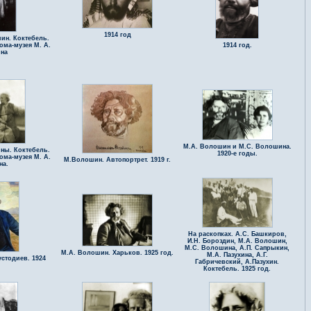
1914 год
н. Коктебель.
ома-музея М. А.
1914 год.
на
М.А. Волошин и М.С. Волошина.
ины. Коктебель.
1920-е годы.
ома-музея М. А.
М.Волошин. Автопортрет. 1919 г.
на.
На раскопках. А.С. Башкиров,
И.Н. Бороздин, М.А. Волошин,
М.С. Волошина, А.П. Сапрыкин,
М.А. Волошин. Харьков. 1925 год.
М.А. Пазухина, А.Г.
стодиев. 1924
Габричевский, А.Пазухин.
Коктебель. 1925 год.