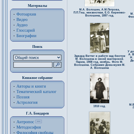
Материалы
М.А. Волошин, А.М.Петрова,
П.П.Теш, неизвестная, Е.О. Кириенко-
Фотоархив
М.
Волошина, 1897 год.
Фео
Видео
Аудио
Глоссарий
Биографии
Поиск
У до
А. 
Эдвард Виттиг в работе над бюстом
Н.
М. Волошина в своей мастерской.
Ды
Париж, 1908 год, ноябрь. Фото М.
Волошина. Собрание Дома-музея М.
А. Волошина
Книжное собрание
Авторы и книги
Тематический каталог
Поэзия
Астрология
М.В
1910 год.
Г.А. Бондарев
Антропос
Методософия
Философия cвободы