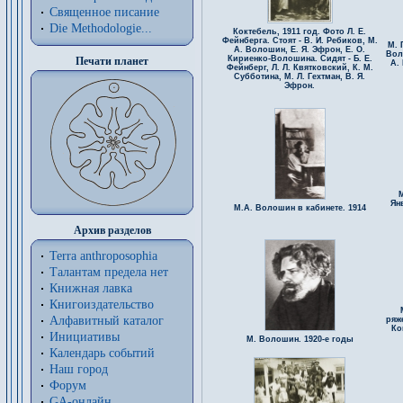
Священное писание
Die Methodologie...
Коктебель, 1911 год. Фото Л. Е.
Фейнберга. Стоят - В. И. Ребиков, М.
М. 
А. Волошин, Е. Я. Эфрон, Е. О.
Вол
Кириенко-Волошина. Сидят - Б. Е.
Печати планет
А.
Фейнберг, Л. Л. Квятковский, К. М.
Субботина, М. Л. Гехтман, В. Я.
Эфрон.
М
Ян
М.А. Волошин в кабинете. 1914
Архив разделов
Terra anthroposophia
Талантам предела нет
Книжная лавка
Книгоиздательство
Алфавитный каталог
ряж
Ко
Инициативы
М. Волошин. 1920-е годы
Календарь событий
Наш город
Форум
GA-онлайн