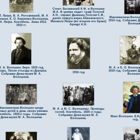
Стоит: Богаевский К.Ф. и Волошин
М.А. В центре сидит: граф Толстой
А.Н., справо Дымшиц-Толстая С.И.,
П. Латри, В. А. Рогозинский, М. А
Максимилиан Волоши
далее супруга внука Айвазовского,
ошин, Е. О. Кириенко-Волошина,
1914 год. Собрание Д
Михаила Латри (во втором его браке)
 Н. Латри. Коктебель. Зима 1913-
Волоши
Арендт А.Н.
1914 гг.
. А. Волошин. Берн. 1915 год.
М. А. и Е. О. Волош
варь. После отъезда из Дорнаха.
1919 год. Собрание Д
1916 год
Собрание Дома-музея М. А.
Волоши
Волошина.
Максимилиан Волошин среди
М. А. и М. С. Волошины. Проводы
еных детей в день своих именин.
гостей. Коктебель. 1920–е годы.
ктебель. 1920-е годы. Собрание
Собрание Дома-музея М. А.
Макс Волошин. Б.Ку
Дома-музея М. А. Волошина
Волошина.
год.