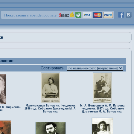
Пожертвовать, spenden, donate
ки
олошин
Сортировать:
Максимилиан Волошин. Феодосия,
М. А. Волошин и А. М. Петрова
А.М. Кириенко-
1896 год. Собрание Дома-музея М. А.
Феодосия, 1897 год. Собрание
ин
Волошина.
Дома-музея М. А. Волошина.