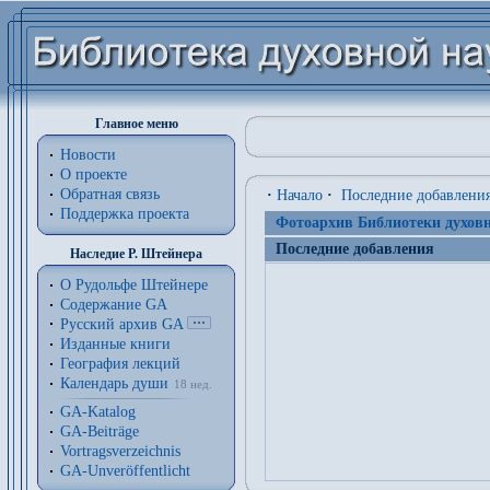
Главное меню
Новости
О проекте
Обратная связь
·
Начало
·
Последние добавлени
Поддержка проекта
Фотоархив Библиотеки духовн
Последние добавления
Наследие Р. Штейнера
О Рудольфе Штейнере
Содержание GA
Русский архив GA
Изданные книги
География лекций
Календарь души
18 нед.
GA-Katalog
GA-Beiträge
Vortragsverzeichnis
GA-Unveröffentlicht