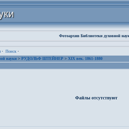
Фотоархив Библиотеки духовной нау
я
·
Поиск
·
ой науки
>
РУДОЛЬФ ШТЕЙНЕР
>
XIX век. 1861-1880
Файлы отсутствуют